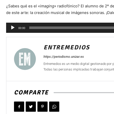
¿Sabes qué es el
«imaging»
radiofónico? El alumno de 2º d
de este arte: la creación musical de imágenes sonoras. ¡Dale
Reproductor
00:00
de
audio
ENTREMEDIOS
https://periodismo.unizar.es
Entremedios es un medio digital gestionado por 
Todas las personas implicadas trabajan conjunta
COMPARTE