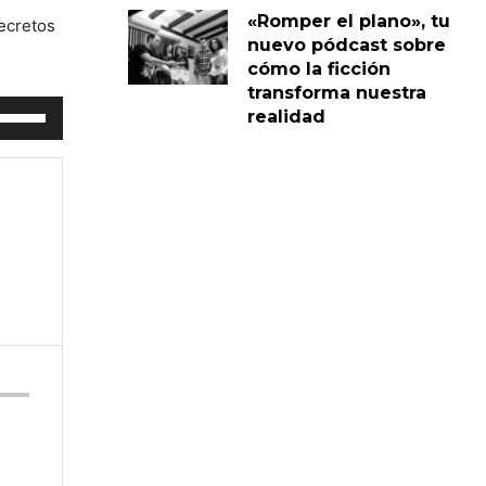
«Romper el plano», tu
ecretos
nuevo pódcast sobre
cómo la ficción
transforma nuestra
tiliza
realidad
as
eclas
e
lecha
rriba/abajo
ara
umentar
isminuir
l
olumen.