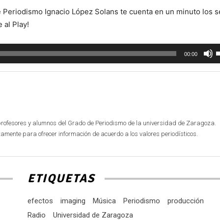
e Periodismo Ignacio López Solans te cuenta en un minuto los s
 al Play!
U
00:00
l
t
d
f
a
profesores y alumnos del Grado de Periodismo de la universidad de Zaragoza.
p
mente para ofrecer información de acuerdo a los valores periodísticos.
a
o
d
ETIQUETAS
e
v
efectos
imaging
Música
Periodismo
producción
Radio
Universidad de Zaragoza