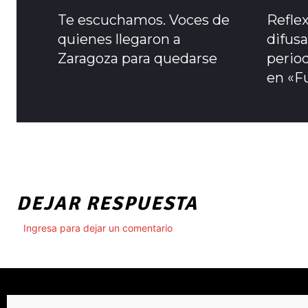
Te escuchamos. Voces de
Refle
quienes llegaron a
difusa
Zaragoza para quedarse
period
en «F
DEJAR RESPUESTA
Ingresa para dejar un comentario