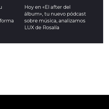
u
Hoy en «El after del
e
álbum», tu nuevo pódcast
sforma
sobre música, analizamos
LUX de Rosalía