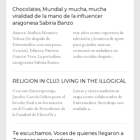
Chocolates, Mundial y mucha, mucha
viralidad de la mano de la influencer
aragonesa Sabina Banzo
Autora: Ainhoa Montero
tras años como reportera de
Tolosa (Se despide de
televisión y locutora de spots
Entremedios con esta pieza.
para grandes marcas,
Gracias). Editora: Patricia
comenzó su andadura en
Gascón Vera. La periodista
redes sociales después...
zaragozana Sabina Banzo,
RELIGION IN CLUJ: LIVING IN THE ILLOGICAL
Con este fotorreportaje,
Letras y cierra también su
Jacobo García Ochoa pone el
etapa como colaborador de
broche final a su formación
Entremedios. Su trabajo nos
en el Grado de Periodismo de
traslada a...
la Facultad de Filosofía y
Te escuchamos. Voces de quienes llegaron a