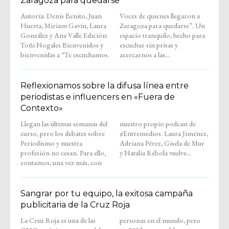
Zaragoza para quedarse
Autoría: Denis Benito, Juan
Voces de quienes llegaron a
Huerta, Miriam Gavín, Laura
Zaragoza para quedarse”. Un
González y Ana Valle Edición:
espacio tranquilo, hecho para
Toñi Nogales Bienvenidos y
escuchar sin prisas y
bienvenidas a “Te escuchamos.
acercarnos a las...
Reflexionamos sobre la difusa línea entre
periodistas e influencers en «Fuera de
Contexto»
Llegan las últimas semanas del
nuestro propio podcast de
curso, pero los debates sobre
#Entremedios. Laura Jiménez,
Periodismo y nuestra
Adriana Pérez, Gisela de Mur
profesión no cesan. Para ello,
y Natalia Rébola vuelve...
contamos, una vez más, con
Sangrar por tu equipo, la exitosa campaña
publicitaria de la Cruz Roja
La Cruz Roja es una de las
personas en el mundo, pero