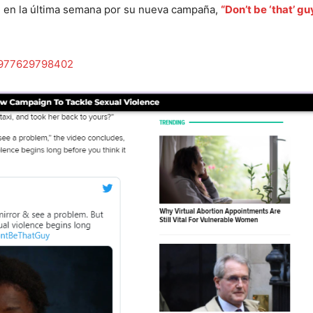
l en la última semana por su nueva campaña,
“Don’t be ‘that’ gu
11977629798402