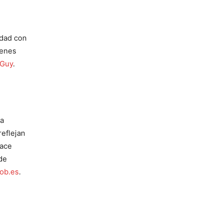
idad con
venes
tGuy
.
ha
reflejan
hace
ede
ob.es
.