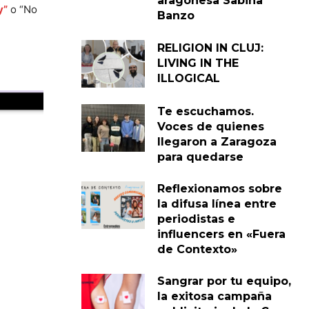
aragonesa Sabina
y”
o “No
Banzo
RELIGION IN CLUJ:
LIVING IN THE
ILLOGICAL
Te escuchamos.
Voces de quienes
llegaron a Zaragoza
para quedarse
Reflexionamos sobre
la difusa línea entre
periodistas e
influencers en «Fuera
de Contexto»
Sangrar por tu equipo,
la exitosa campaña