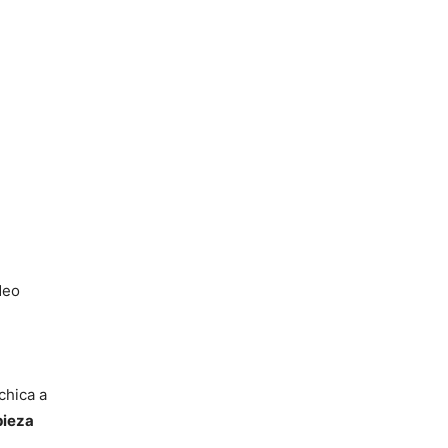
deo
chica a
pieza