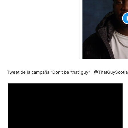
Tweet de la campaña “Don’t be ‘that’ guy” | @ThatGuyScotla