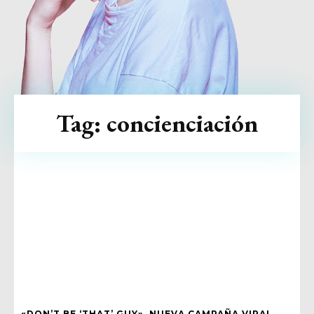
Tag:
concienciación
«DON’T BE ‘THAT’ GUY», NUEVA CAMPAÑA VIRAL