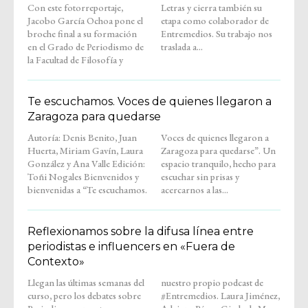
Con este fotorreportaje,
Letras y cierra también su
Jacobo García Ochoa pone el
etapa como colaborador de
broche final a su formación
Entremedios. Su trabajo nos
en el Grado de Periodismo de
traslada a...
la Facultad de Filosofía y
Te escuchamos. Voces de quienes llegaron a
Zaragoza para quedarse
Autoría: Denis Benito, Juan
Voces de quienes llegaron a
Huerta, Miriam Gavín, Laura
Zaragoza para quedarse”. Un
González y Ana Valle Edición:
espacio tranquilo, hecho para
Toñi Nogales Bienvenidos y
escuchar sin prisas y
bienvenidas a “Te escuchamos.
acercarnos a las...
Reflexionamos sobre la difusa línea entre
periodistas e influencers en «Fuera de
Contexto»
Llegan las últimas semanas del
nuestro propio podcast de
curso, pero los debates sobre
#Entremedios. Laura Jiménez,