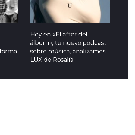
u
Hoy en «El after del
e
álbum», tu nuevo pódcast
sforma
sobre música, analizamos
LUX de Rosalía