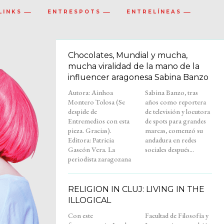
LINKS
ENTRESPOTS
ENTRELÍNEAS
Chocolates, Mundial y mucha,
mucha viralidad de la mano de la
influencer aragonesa Sabina Banzo
Autora: Ainhoa
Sabina Banzo, tras
Montero Tolosa (Se
años como reportera
despide de
de televisión y locutora
Entremedios con esta
de spots para grandes
pieza. Gracias).
marcas, comenzó su
Editora: Patricia
andadura en redes
Gascón Vera. La
sociales después...
periodista zaragozana
RELIGION IN CLUJ: LIVING IN THE
ILLOGICAL
Con este
Facultad de Filosofía y