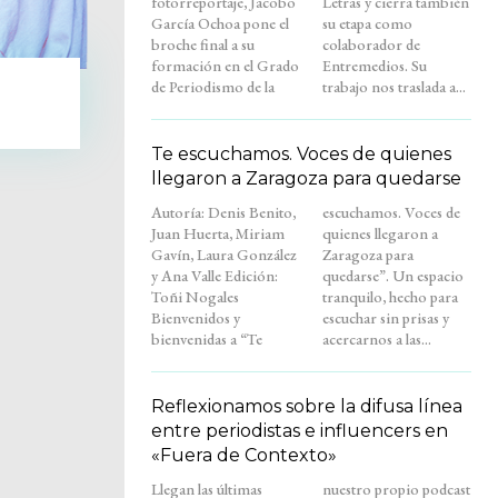
fotorreportaje, Jacobo
Letras y cierra también
García Ochoa pone el
su etapa como
broche final a su
colaborador de
formación en el Grado
Entremedios. Su
de Periodismo de la
trabajo nos traslada a...
Te escuchamos. Voces de quienes
llegaron a Zaragoza para quedarse
Autoría: Denis Benito,
escuchamos. Voces de
Juan Huerta, Miriam
quienes llegaron a
Gavín, Laura González
Zaragoza para
y Ana Valle Edición:
quedarse”. Un espacio
Toñi Nogales
tranquilo, hecho para
Bienvenidos y
escuchar sin prisas y
bienvenidas a “Te
acercarnos a las...
Reflexionamos sobre la difusa línea
entre periodistas e influencers en
«Fuera de Contexto»
Llegan las últimas
nuestro propio podcast