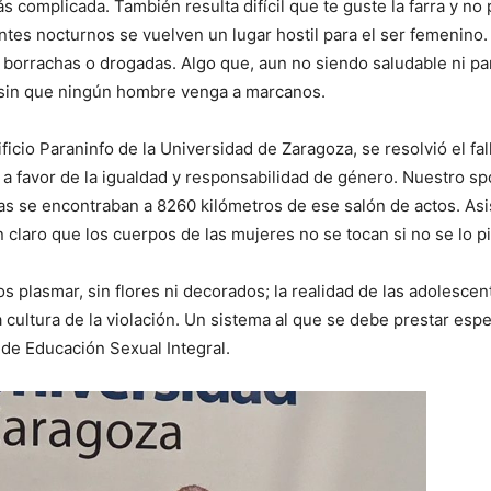
s complicada. También resulta difícil que te guste la farra y no
entes nocturnos se vuelven un lugar hostil para el ser femenino
borrachas o drogadas. Algo que, aun no siendo saludable ni pa
 sin que ningún hombre venga a marcanos.
ficio Paraninfo de la Universidad de Zaragoza, se resolvió el fal
io a favor de la igualdad y responsabilidad de género. Nuestro s
se encontraban a 8260 kilómetros de ese salón de actos. Asist
laro que los cuerpos de las mujeres no se tocan si no se lo p
 plasmar, sin flores ni decorados; la realidad de las adolescent
ultura de la violación. Un sistema al que se debe prestar espe
 de Educación Sexual Integral.