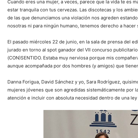
Cuando eres una mujer, a veces, parece que la vida te es má
estar tranquila con tus cervezas. Las discotecas y los ambi
de las que denunciamos una violación nos agreden estando 
nosotras ni para ningún humano, tenemos derecho a hacer
El pasado miércoles 22 de junio, en la sala de prensa del edi
jurado en torno al spot ganador del VII concurso publicitar
(CON)SENTIDO. Estaba muy nerviosa porque mis compañeras 
aunque acompañada por dos hombres (y amigos) que tienen c
Danna Forigua, David Sánchez y yo, Sara Rodríguez, quisimos
mujeres jóvenes que son agredidas sistemáticamente por la c
atención e incluir con absoluta necesidad dentro de una ley