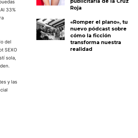
publicitaria de la Cruz
 puedas
Roja
. Al 33%
ra
«Romper el plano», tu
nuevo pódcast sobre
cómo la ficción
lo del
transforma nuestra
realidad
pot SEXO
í sola,
iden.
es y las
cial