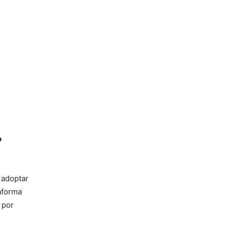
o
 adoptar
aforma
 por