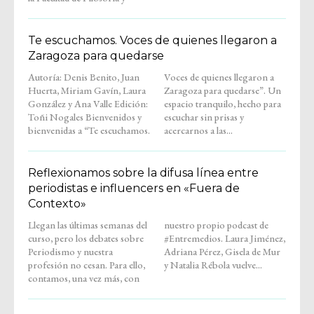
Te escuchamos. Voces de quienes llegaron a
Zaragoza para quedarse
Autoría: Denis Benito, Juan
Voces de quienes llegaron a
Huerta, Miriam Gavín, Laura
Zaragoza para quedarse”. Un
González y Ana Valle Edición:
espacio tranquilo, hecho para
Toñi Nogales Bienvenidos y
escuchar sin prisas y
bienvenidas a “Te escuchamos.
acercarnos a las...
Reflexionamos sobre la difusa línea entre
periodistas e influencers en «Fuera de
Contexto»
Llegan las últimas semanas del
nuestro propio podcast de
curso, pero los debates sobre
#Entremedios. Laura Jiménez,
Periodismo y nuestra
Adriana Pérez, Gisela de Mur
profesión no cesan. Para ello,
y Natalia Rébola vuelve...
contamos, una vez más, con