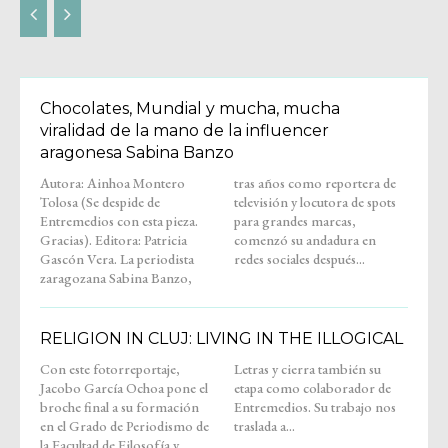
Chocolates, Mundial y mucha, mucha
viralidad de la mano de la influencer
aragonesa Sabina Banzo
Autora: Ainhoa Montero
tras años como reportera de
Tolosa (Se despide de
televisión y locutora de spots
Entremedios con esta pieza.
para grandes marcas,
Gracias). Editora: Patricia
comenzó su andadura en
Gascón Vera. La periodista
redes sociales después...
zaragozana Sabina Banzo,
RELIGION IN CLUJ: LIVING IN THE ILLOGICAL
Con este fotorreportaje,
Letras y cierra también su
Jacobo García Ochoa pone el
etapa como colaborador de
broche final a su formación
Entremedios. Su trabajo nos
en el Grado de Periodismo de
traslada a...
la Facultad de Filosofía y