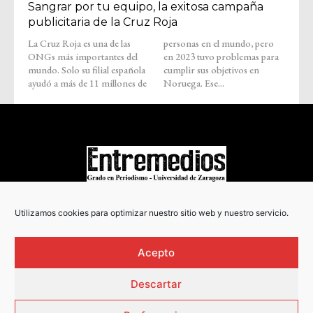
Sangrar por tu equipo, la exitosa campaña
publicitaria de la Cruz Roja
La Cruz Roja es una de las
personas en el mundo, pero
ONGs más importantes del
en 2023 tuvo problemas para
mundo. Solo su filial española
cumplir sus objetivos en
ayudó a más de 11 millones de
Noruega. Ese...
COPYRIGHT © 2022
Utilizamos cookies para optimizar nuestro sitio web y nuestro servicio.
Acepto
Descartar