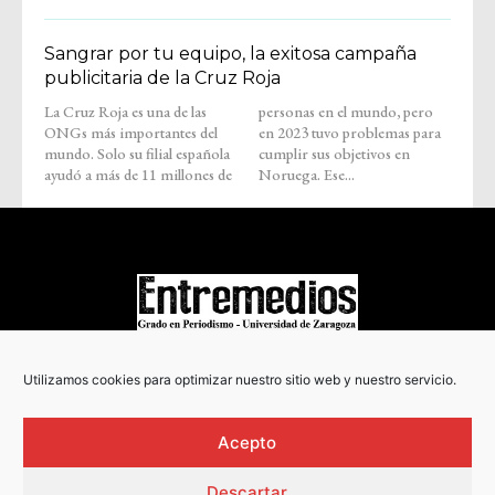
Sangrar por tu equipo, la exitosa campaña
publicitaria de la Cruz Roja
La Cruz Roja es una de las
personas en el mundo, pero
ONGs más importantes del
en 2023 tuvo problemas para
mundo. Solo su filial española
cumplir sus objetivos en
ayudó a más de 11 millones de
Noruega. Ese...
COPYRIGHT © 2022
Utilizamos cookies para optimizar nuestro sitio web y nuestro servicio.
Acepto
Descartar