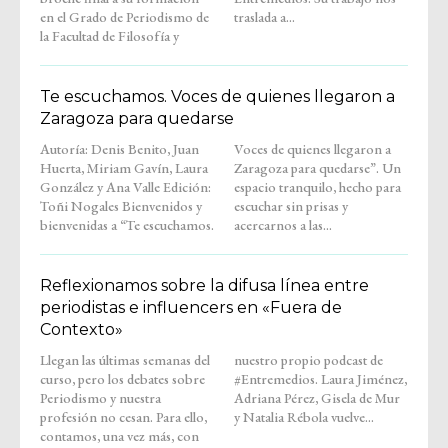
en el Grado de Periodismo de
traslada a...
la Facultad de Filosofía y
Te escuchamos. Voces de quienes llegaron a
Zaragoza para quedarse
Autoría: Denis Benito, Juan
Voces de quienes llegaron a
Huerta, Miriam Gavín, Laura
Zaragoza para quedarse”. Un
González y Ana Valle Edición:
espacio tranquilo, hecho para
Toñi Nogales Bienvenidos y
escuchar sin prisas y
bienvenidas a “Te escuchamos.
acercarnos a las...
Reflexionamos sobre la difusa línea entre
periodistas e influencers en «Fuera de
Contexto»
Llegan las últimas semanas del
nuestro propio podcast de
curso, pero los debates sobre
#Entremedios. Laura Jiménez,
Periodismo y nuestra
Adriana Pérez, Gisela de Mur
profesión no cesan. Para ello,
y Natalia Rébola vuelve...
contamos, una vez más, con