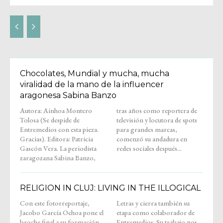
Chocolates, Mundial y mucha, mucha
viralidad de la mano de la influencer
aragonesa Sabina Banzo
Autora: Ainhoa Montero
tras años como reportera de
Tolosa (Se despide de
televisión y locutora de spots
Entremedios con esta pieza.
para grandes marcas,
Gracias). Editora: Patricia
comenzó su andadura en
Gascón Vera. La periodista
redes sociales después...
zaragozana Sabina Banzo,
RELIGION IN CLUJ: LIVING IN THE ILLOGICAL
Con este fotorreportaje,
Letras y cierra también su
Jacobo García Ochoa pone el
etapa como colaborador de
broche final a su formación
Entremedios. Su trabajo nos