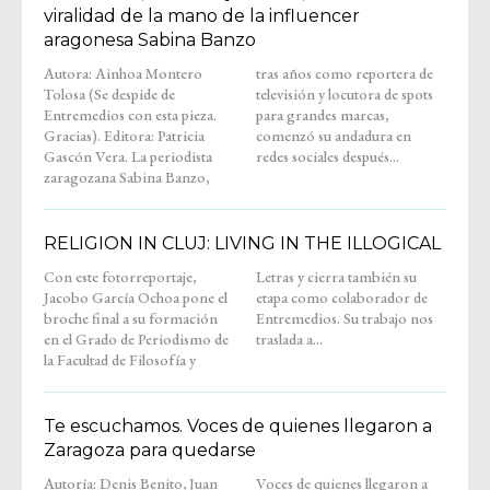
viralidad de la mano de la influencer
aragonesa Sabina Banzo
Autora: Ainhoa Montero
tras años como reportera de
Tolosa (Se despide de
televisión y locutora de spots
Entremedios con esta pieza.
para grandes marcas,
Gracias). Editora: Patricia
comenzó su andadura en
Gascón Vera. La periodista
redes sociales después...
zaragozana Sabina Banzo,
RELIGION IN CLUJ: LIVING IN THE ILLOGICAL
Con este fotorreportaje,
Letras y cierra también su
Jacobo García Ochoa pone el
etapa como colaborador de
broche final a su formación
Entremedios. Su trabajo nos
en el Grado de Periodismo de
traslada a...
la Facultad de Filosofía y
Te escuchamos. Voces de quienes llegaron a
Zaragoza para quedarse
Autoría: Denis Benito, Juan
Voces de quienes llegaron a