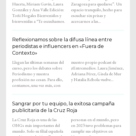
Huerta, Miriam Gavín, Laura
Zaragoza para quedarse”. Un
González y Ana Valle Edición:
espacio tranquilo, hecho para
Toñi Nogales Bienvenidos y
escuchar sin prisas y
bienvenidas a “Te escuchamos.
acercarnos a las...
Reflexionamos sobre la difusa línea entre
periodistas e influencers en «Fuera de
Contexto»
Llegan las últimas semanas del
nuestro propio podcast de
curso, pero los debates sobre
#Entremedios. Laura Jiménez,
Periodismo y nuestra
Adriana Pérez, Gisela de Mur
profesión no cesan. Para ello,
y Natalia Rébola vuelve...
contamos, una vez más, con
Sangrar por tu equipo, la exitosa campaña
publicitaria de la Cruz Roja
La Cruz Roja es una de las
personas en el mundo, pero
ONGs más importantes del
en 2023 tuvo problemas para
mundo. Solo su filial española
cumplir sus objetivos en