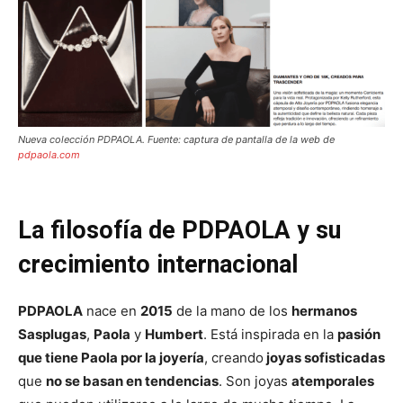
Nueva colección PDPAOLA. Fuente: captura de pantalla de la web de
pdpaola.com
La filosofía de PDPAOLA y su
crecimiento internacional
PDPAOLA
nace en
2015
de la mano de los
hermanos
Sasplugas
,
Paola
y
Humbert
. Está inspirada en la
pasión
que tiene Paola por la joyería
, creando
joyas sofisticadas
que
no se basan en tendencias
. Son joyas
atemporales