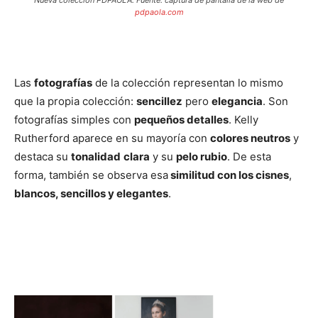
Nueva colección PDPAOLA. Fuente: captura de pantalla de la web de
pdpaola.com
Las
fotografías
de la colección representan lo mismo
que la propia colección:
sencillez
pero
elegancia
. Son
fotografías simples con
pequeños detalles
. Kelly
Rutherford aparece en su mayoría con
colores neutros
y
destaca su
tonalidad
clara
y su
pelo rubio
. De esta
forma, también se observa esa
similitud con los cisnes
,
blancos, sencillos y elegantes
.