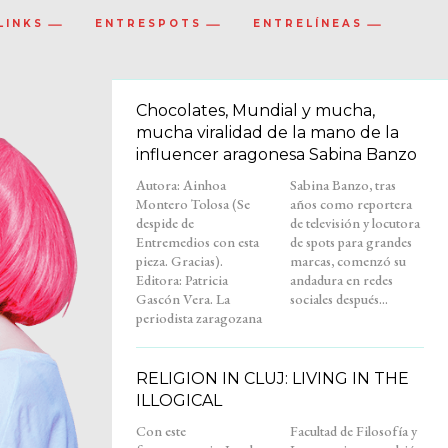
LINKS
ENTRESPOTS
ENTRELÍNEAS
Chocolates, Mundial y mucha,
mucha viralidad de la mano de la
influencer aragonesa Sabina Banzo
Autora: Ainhoa
Sabina Banzo, tras
Montero Tolosa (Se
años como reportera
despide de
de televisión y locutora
Entremedios con esta
de spots para grandes
pieza. Gracias).
marcas, comenzó su
Editora: Patricia
andadura en redes
Gascón Vera. La
sociales después...
periodista zaragozana
RELIGION IN CLUJ: LIVING IN THE
ILLOGICAL
Con este
Facultad de Filosofía y