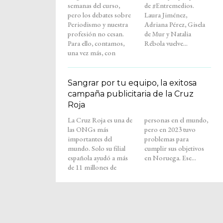
semanas del curso,
de #Entremedios.
pero los debates sobre
Laura Jiménez,
Periodismo y nuestra
Adriana Pérez, Gisela
profesión no cesan.
de Mur y Natalia
Para ello, contamos,
Rébola vuelve...
una vez más, con
Sangrar por tu equipo, la exitosa
campaña publicitaria de la Cruz
Roja
La Cruz Roja es una de
personas en el mundo,
las ONGs más
pero en 2023 tuvo
importantes del
problemas para
mundo. Solo su filial
cumplir sus objetivos
española ayudó a más
en Noruega. Ese...
de 11 millones de