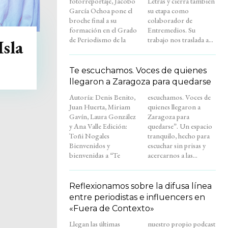
fotorreportaje, Jacobo
Letras y cierra también
García Ochoa pone el
su etapa como
broche final a su
colaborador de
formación en el Grado
Entremedios. Su
de Periodismo de la
trabajo nos traslada a...
Isla
Te escuchamos. Voces de quienes
llegaron a Zaragoza para quedarse
Autoría: Denis Benito,
escuchamos. Voces de
Juan Huerta, Miriam
quienes llegaron a
Gavín, Laura González
Zaragoza para
y Ana Valle Edición:
quedarse”. Un espacio
Toñi Nogales
tranquilo, hecho para
Bienvenidos y
escuchar sin prisas y
bienvenidas a “Te
acercarnos a las...
Reflexionamos sobre la difusa línea
entre periodistas e influencers en
«Fuera de Contexto»
Llegan las últimas
nuestro propio podcast