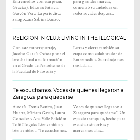
Entremedios con esta pieza.
para grandes marcas,
Gracias). Editora: Patricia
comenzó su andadura en
Gascón Vera. La periodista
redes sociales después...
zaragozana Sabina Banzo,
RELIGION IN CLUJ: LIVING IN THE ILLOGICAL
Con este fotorreportaje,
Letras y cierra también su
Jacobo García Ochoa pone el
etapa como colaborador de
broche final a su formación
Entremedios. Su trabajo nos
en el Grado de Periodismo de
traslada a...
la Facultad de Filosofía y
Te escuchamos. Voces de quienes llegaron a
Zaragoza para quedarse
Autoría: Denis Benito, Juan
Voces de quienes llegaron a
Huerta, Miriam Gavín, Laura
Zaragoza para quedarse”. Un
González y Ana Valle Edición:
espacio tranquilo, hecho para
Toñi Nogales Bienvenidos y
escuchar sin prisas y
bienvenidas a “Te escuchamos.
acercarnos a las...