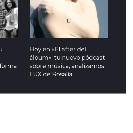
u
Hoy en «El after del
e
álbum», tu nuevo pódcast
sforma
sobre música, analizamos
LUX de Rosalía