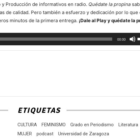
 y Producción de informativos en radio.
Quédate la propina
sab
as de calidad. Pero también a esfuerzo y dedicación por lo que 
eros minutos de la primera entrega.
¡Dale al Play y quédate la p
U
00:00
l
t
d
f
a
p
a
o
ETIQUETAS
d
e
CULTURA
FEMINISMO
Grado en Periodismo
Literatura
v
MUJER
podcast
Universidad de Zaragoza