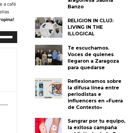
aragonesa Sabina
e a café
Banzo
ellas
ropina!
RELIGION IN CLUJ:
LIVING IN THE
ILLOGICAL
tiliza
as
Te escuchamos.
eclas
Voces de quienes
e
llegaron a Zaragoza
lecha
para quedarse
rriba/abajo
Reflexionamos sobre
ara
la difusa línea entre
umentar
periodistas e
influencers en «Fuera
isminuir
de Contexto»
l
olumen.
Sangrar por tu equipo,
la exitosa campaña