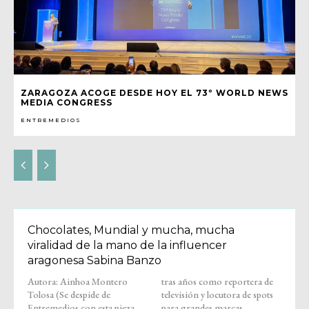
ZARAGOZA ACOGE DESDE HOY EL 73º WORLD NEWS
MEDIA CONGRESS
ENTREMEDIOS
Chocolates, Mundial y mucha, mucha
viralidad de la mano de la influencer
aragonesa Sabina Banzo
Autora: Ainhoa Montero
tras años como reportera de
Tolosa (Se despide de
televisión y locutora de spots
Entremedios con esta pieza.
para grandes marcas,