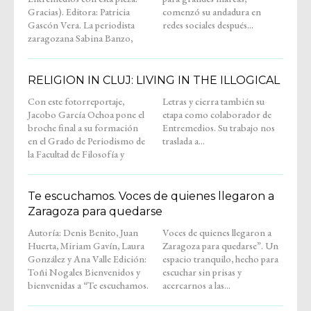
Gracias). Editora: Patricia
comenzó su andadura en
Gascón Vera. La periodista
redes sociales después...
zaragozana Sabina Banzo,
RELIGION IN CLUJ: LIVING IN THE ILLOGICAL
Con este fotorreportaje,
Letras y cierra también su
Jacobo García Ochoa pone el
etapa como colaborador de
broche final a su formación
Entremedios. Su trabajo nos
en el Grado de Periodismo de
traslada a...
la Facultad de Filosofía y
Te escuchamos. Voces de quienes llegaron a
Zaragoza para quedarse
Autoría: Denis Benito, Juan
Voces de quienes llegaron a
Huerta, Miriam Gavín, Laura
Zaragoza para quedarse”. Un
González y Ana Valle Edición:
espacio tranquilo, hecho para
Toñi Nogales Bienvenidos y
escuchar sin prisas y
bienvenidas a “Te escuchamos.
acercarnos a las...