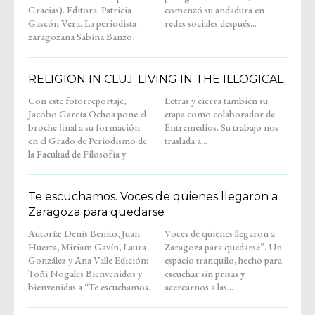
Gracias). Editora: Patricia
comenzó su andadura en
Gascón Vera. La periodista
redes sociales después...
zaragozana Sabina Banzo,
RELIGION IN CLUJ: LIVING IN THE ILLOGICAL
Con este fotorreportaje,
Letras y cierra también su
Jacobo García Ochoa pone el
etapa como colaborador de
broche final a su formación
Entremedios. Su trabajo nos
en el Grado de Periodismo de
traslada a...
la Facultad de Filosofía y
Te escuchamos. Voces de quienes llegaron a
Zaragoza para quedarse
Autoría: Denis Benito, Juan
Voces de quienes llegaron a
Huerta, Miriam Gavín, Laura
Zaragoza para quedarse”. Un
González y Ana Valle Edición:
espacio tranquilo, hecho para
Toñi Nogales Bienvenidos y
escuchar sin prisas y
bienvenidas a “Te escuchamos.
acercarnos a las...