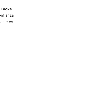
e
Locke
onfianza
raste es