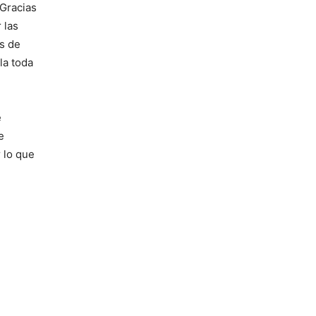
 Gracias
 las
os de
la toda
e
e
 lo que