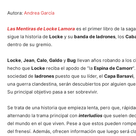
Autora:
Andrea García
Las Mentiras de Locke Lamora
es el primer libro de la sag
sigue la historia de
Locke
y su
banda de ladrones
, los
Caba
dentro de su gremio.
Locke
,
Jean
,
Calo
,
Galdo
y
Bug
llevan años robando a los c
hecho que
Locke
reciba el apodo de “la
Espina de Camorr
”
sociedad de
ladrones
puesto que su líder, el
Capa Barsavi
,
una guerra clandestina, serán descubiertos por alguien que 
Su principal objetivo pasa a ser sobrevivir.
Se trata de una historia que empieza lenta, pero que, rápid
alternando la trama principal con
interludios
que suelen de
del mundo en el que viven. Pese a que estos pueden romper
del frenesí. Además, ofrecen información que luego será clav