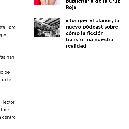
publicitaria de la Cruz
Roja
«Romper el plano», tu
nuevo pódcast sobre
ste libro
cómo la ficción
empos
transforma nuestra
realidad
fas han
io de
 parte.
 lector,
 lore
a dentro