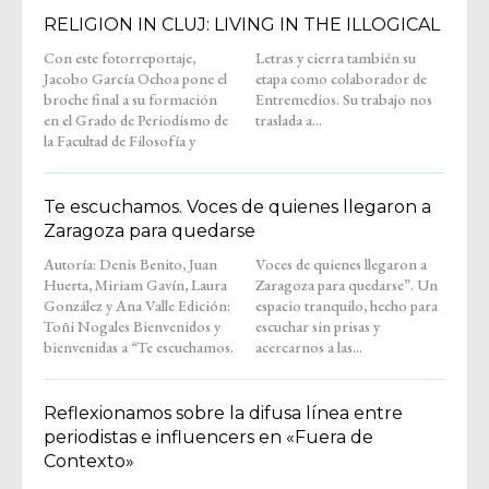
RELIGION IN CLUJ: LIVING IN THE ILLOGICAL
Con este fotorreportaje,
Letras y cierra también su
Jacobo García Ochoa pone el
etapa como colaborador de
broche final a su formación
Entremedios. Su trabajo nos
en el Grado de Periodismo de
traslada a...
la Facultad de Filosofía y
Te escuchamos. Voces de quienes llegaron a
Zaragoza para quedarse
Autoría: Denis Benito, Juan
Voces de quienes llegaron a
Huerta, Miriam Gavín, Laura
Zaragoza para quedarse”. Un
González y Ana Valle Edición:
espacio tranquilo, hecho para
Toñi Nogales Bienvenidos y
escuchar sin prisas y
bienvenidas a “Te escuchamos.
acercarnos a las...
Reflexionamos sobre la difusa línea entre
periodistas e influencers en «Fuera de
Contexto»