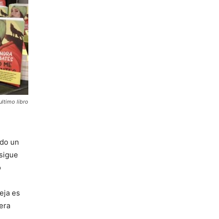
ltimo libro
ado un
 sigue
o
eja es
era