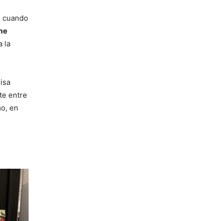
8, cuando
me
 la
isa
te entre
mo, en