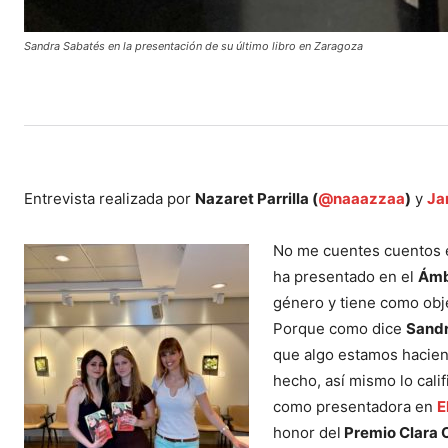
Sandra Sabatés en la presentación de su último libro en Zaragoza
Entrevista realizada por
Nazaret Parrilla (
@naaazzaa
)
y
Ja
No me cuentes cuentos 
ha presentado en el
Ámbi
género y tiene como obje
Porque como dice
Sandr
que algo estamos hacien
hecho, así mismo lo cali
como presentadora en
E
honor del
Premio Clara