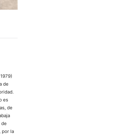
 1979)
ia de
oridad.
o es
as, de
abaja
n de
, por la