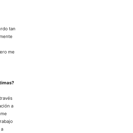
urdo tan
amente
nero me
ctimas?
través
ación a
y me
trabajo
 a