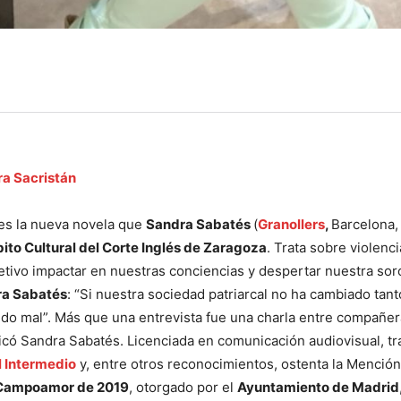
ra Sacristán
es la nueva novela que
Sandra Sabatés
(
Granollers
,
Barcelona,
to Cultural del Corte Inglés de Zaragoza
. Trata sobre violenc
tivo impactar en nuestras conciencias y despertar nuestra sor
a Sabatés
: “Si nuestra sociedad patriarcal no ha cambiado tant
do mal”. Más que una entrevista fue una charla entre compañer
ficó Sandra Sabatés. Licenciada en comunicación audiovisual, tr
l Intermedio
y, entre otros reconocimientos, ostenta la Menció
 Campoamor de 2019
, otorgado por el
Ayuntamiento de Madrid