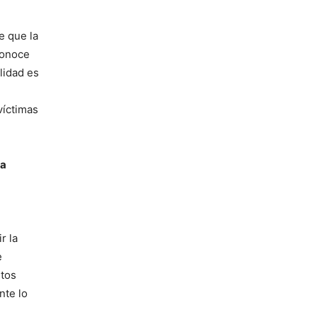
e que la
conoce
lidad es
víctimas
ia
r la
e
stos
nte lo