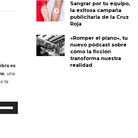
Sangrar por tu equipo,
la exitosa campaña
publicitaria de la Cruz
Roja
«Romper el plano», tu
nuevo pódcast sobre
cómo la ficción
transforma nuestra
realidad
mbra es
ne
, una
o te
tiliza
as
eclas
e
lecha