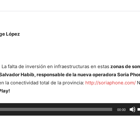
rge López
La falta de inversión en infraestructuras en estas
zonas de so
Salvador Habib, responsable de la nueva operadora Soria Pho
 la conectividad total de la provincia:
http://soriaphone.com/
N
Play!
U
00:00
l
t
d
f