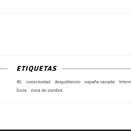
a
p
a
o
d
e
v
ETIQUETAS
4G
conectividad
despoblación
españa vaciada
Intern
Soria
zona de sombra