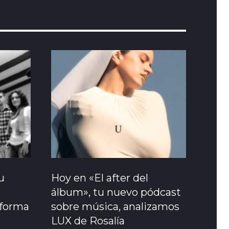
u
Hoy en «El after del
e
álbum», tu nuevo pódcast
sforma
sobre música, analizamos
LUX de Rosalía