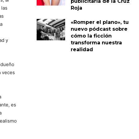
publicitaria de la Cruz
 las
Roja
as
«Romper el plano», tu
ea
nuevo pódcast sobre
cómo la ficción
ad y
transforma nuestra
realidad
l dueño
a veces
a
nte, es
a
realismo