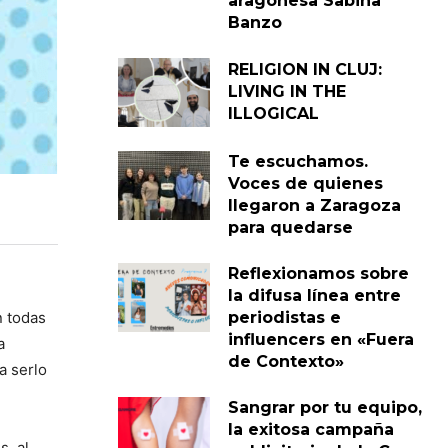
aragonesa Sabina
Banzo
RELIGION IN CLUJ:
LIVING IN THE
ILLOGICAL
Te escuchamos.
Voces de quienes
llegaron a Zaragoza
para quedarse
Reflexionamos sobre
la difusa línea entre
n todas
periodistas e
influencers en «Fuera
a
de Contexto»
a serlo
Sangrar por tu equipo,
la exitosa campaña
s, al