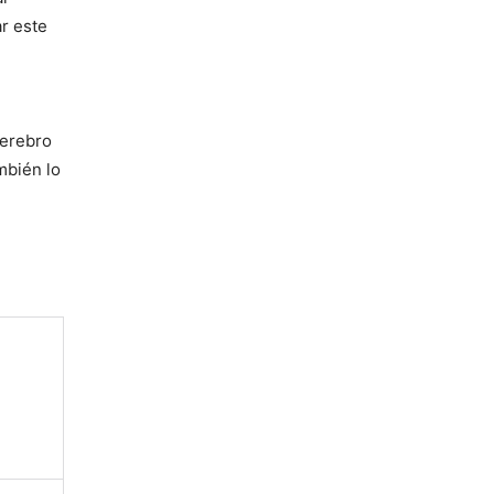
r este
cerebro
mbién lo