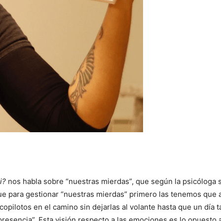
i?
nos habla sobre “nuestras mierdas”, que según la psicóloga 
que para gestionar “nuestras mierdas” primero las tenemos que 
pilotos en el camino sin dejarlas al volante hasta que un día t
resencia”. Esta visión respecto a las emociones es lo opuesto a