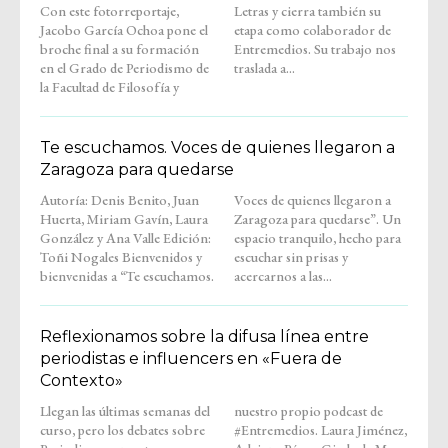
Con este fotorreportaje,
Letras y cierra también su
Jacobo García Ochoa pone el
etapa como colaborador de
broche final a su formación
Entremedios. Su trabajo nos
en el Grado de Periodismo de
traslada a...
la Facultad de Filosofía y
Te escuchamos. Voces de quienes llegaron a
Zaragoza para quedarse
Autoría: Denis Benito, Juan
Voces de quienes llegaron a
Huerta, Miriam Gavín, Laura
Zaragoza para quedarse”. Un
González y Ana Valle Edición:
espacio tranquilo, hecho para
Toñi Nogales Bienvenidos y
escuchar sin prisas y
bienvenidas a “Te escuchamos.
acercarnos a las...
Reflexionamos sobre la difusa línea entre
periodistas e influencers en «Fuera de
Contexto»
Llegan las últimas semanas del
nuestro propio podcast de
curso, pero los debates sobre
#Entremedios. Laura Jiménez,