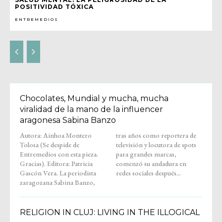
POSITIVIDAD TÓXICA
ENTREMEDIOS
Chocolates, Mundial y mucha, mucha
viralidad de la mano de la influencer
aragonesa Sabina Banzo
Autora: Ainhoa Montero
tras años como reportera de
Tolosa (Se despide de
televisión y locutora de spots
Entremedios con esta pieza.
para grandes marcas,
Gracias). Editora: Patricia
comenzó su andadura en
Gascón Vera. La periodista
redes sociales después...
zaragozana Sabina Banzo,
RELIGION IN CLUJ: LIVING IN THE ILLOGICAL