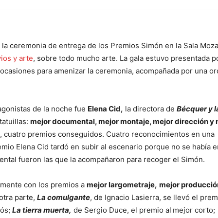
 la ceremonia de entrega de los Premios Simón en la Sala Moza
ios y arte
, sobre todo mucho arte. La gala estuvo presentada p
s ocasiones para amenizar la ceremonia, acompañada por una o
tagonistas de la noche fue
Elena Cid,
la directora de
Bécquer y l
atuillas:
mejor documental, mejor montaje, mejor dirección y 
ón, cuatro premios conseguidos. Cuatro reconocimientos en una
emio Elena Cid tardó en subir al escenario porque no se había 
mental fueron las que la acompañaron para recoger el Simón.
almente con los premios a
mejor largometraje,
mejor producció
otra parte,
La comulgante
, de Ignacio Lasierra, se llevó el prem
dós;
La tierra muerta
,
de Sergio Duce, el premio al
mejor corto;