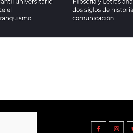
antil universitario
Filosofía y Letras ana
e el
dos siglos de historia
franquismo
comunicación
OPYRIGHT © 2022