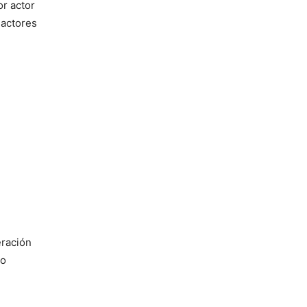
r actor
 actores
eración
ro