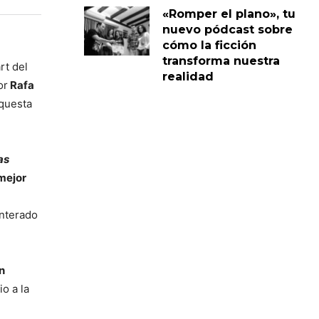
«Romper el plano», tu
nuevo pódcast sobre
cómo la ficción
transforma nuestra
rt del
realidad
or
Rafa
rquesta
as
mejor
enterado
n
io a la