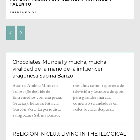
TALENTO
ENTREMEDIOS
Chocolates, Mundial y mucha, mucha
viralidad de la mano de la influencer
aragonesa Sabina Banzo
Autora: Ainhoa Montero
tras años como reportera de
Tolosa (Se despide de
televisión y locutora de spots
Entremedios con esta pieza.
para grandes marcas,
Gracias). Editora: Patricia
comenzó su andadura en
Gascón Vera. La periodista
redes sociales después...
zaragozana Sabina Banzo,
RELIGION IN CLUJ: LIVING IN THE ILLOGICAL