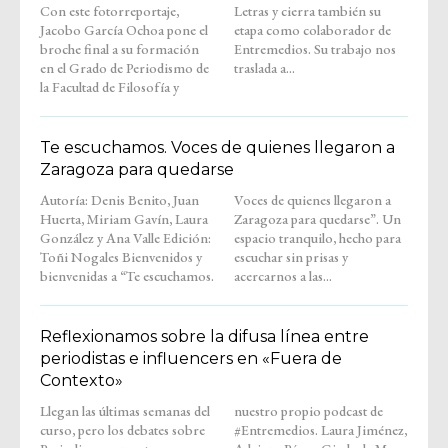
Con este fotorreportaje,
Letras y cierra también su
Jacobo García Ochoa pone el
etapa como colaborador de
broche final a su formación
Entremedios. Su trabajo nos
en el Grado de Periodismo de
traslada a...
la Facultad de Filosofía y
Te escuchamos. Voces de quienes llegaron a
Zaragoza para quedarse
Autoría: Denis Benito, Juan
Voces de quienes llegaron a
Huerta, Miriam Gavín, Laura
Zaragoza para quedarse”. Un
González y Ana Valle Edición:
espacio tranquilo, hecho para
Toñi Nogales Bienvenidos y
escuchar sin prisas y
bienvenidas a “Te escuchamos.
acercarnos a las...
Reflexionamos sobre la difusa línea entre
periodistas e influencers en «Fuera de
Contexto»
Llegan las últimas semanas del
nuestro propio podcast de
curso, pero los debates sobre
#Entremedios. Laura Jiménez,