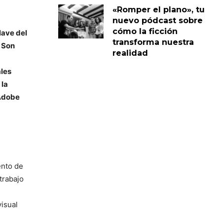
«Romper el plano», tu
nuevo pódcast sobre
cómo la ficción
lave del
transforma nuestra
. Son
realidad
ales
 la
 Adobe
ento de
trabajo
isual