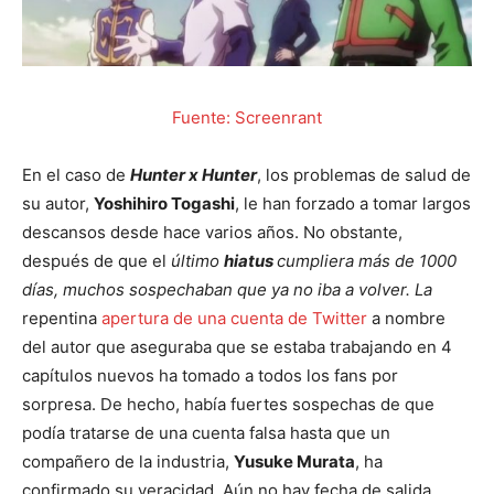
Fuente: Screenrant
En el caso de
Hunter x Hunter
, los problemas de salud de
su autor,
Yoshihiro Togashi
, le han forzado a tomar largos
descansos desde hace varios años. No obstante,
después de que el
último
hiatus
cumpliera más de 1000
días, muchos sospechaban que ya no iba a volver. La
repentina
apertura de una cuenta de Twitter
a nombre
del autor que aseguraba que se estaba trabajando en 4
capítulos nuevos ha tomado a todos los fans por
sorpresa. De hecho, había fuertes sospechas de que
podía tratarse de una cuenta falsa hasta que un
compañero de la industria,
Yusuke Murata
, ha
confirmado su veracidad. Aún no hay fecha de salida,