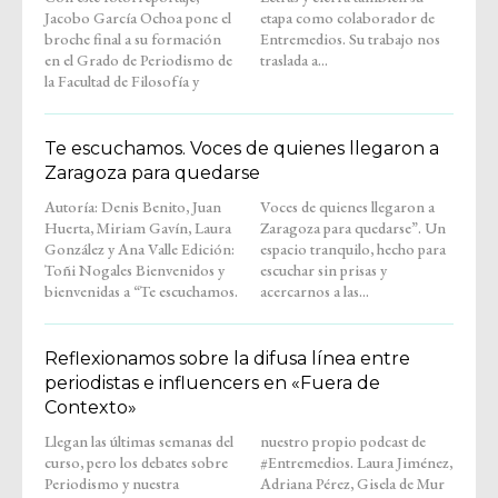
Jacobo García Ochoa pone el
etapa como colaborador de
broche final a su formación
Entremedios. Su trabajo nos
en el Grado de Periodismo de
traslada a...
la Facultad de Filosofía y
Te escuchamos. Voces de quienes llegaron a
Zaragoza para quedarse
Autoría: Denis Benito, Juan
Voces de quienes llegaron a
Huerta, Miriam Gavín, Laura
Zaragoza para quedarse”. Un
González y Ana Valle Edición:
espacio tranquilo, hecho para
Toñi Nogales Bienvenidos y
escuchar sin prisas y
bienvenidas a “Te escuchamos.
acercarnos a las...
Reflexionamos sobre la difusa línea entre
periodistas e influencers en «Fuera de
Contexto»
Llegan las últimas semanas del
nuestro propio podcast de
curso, pero los debates sobre
#Entremedios. Laura Jiménez,
Periodismo y nuestra
Adriana Pérez, Gisela de Mur