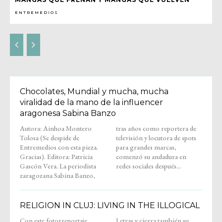
ENTREMEDIOS
Chocolates, Mundial y mucha, mucha
viralidad de la mano de la influencer
aragonesa Sabina Banzo
Autora: Ainhoa Montero
tras años como reportera de
Tolosa (Se despide de
televisión y locutora de spots
Entremedios con esta pieza.
para grandes marcas,
Gracias). Editora: Patricia
comenzó su andadura en
Gascón Vera. La periodista
redes sociales después...
zaragozana Sabina Banzo,
RELIGION IN CLUJ: LIVING IN THE ILLOGICAL
Con este fotorreportaje,
Letras y cierra también su