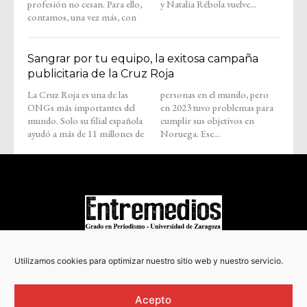
profesión no cesan. Para ello,
y Natalia Rébola vuelve...
contamos, una vez más, con
Sangrar por tu equipo, la exitosa campaña
publicitaria de la Cruz Roja
La Cruz Roja es una de las
personas en el mundo, pero
ONGs más importantes del
en 2023 tuvo problemas para
mundo. Solo su filial española
cumplir sus objetivos en
ayudó a más de 11 millones de
Noruega. Ese...
COPYRIGHT © 2022
Utilizamos cookies para optimizar nuestro sitio web y nuestro servicio.
Acepto