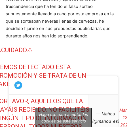
trascendencia que ha tenido el falso sorteo
supuestamente llevado a cabo por esta empresa en la
que se sorteaban neveras llenas de cervezas, he
decidido fijarme en sus propuestas publicitarias que
durante años nos han ido sorprendiendo.
️CUIDADO⚠️
EMOS DETECTADO ESTA
ROMOCIÓN Y SE TRATA DE UN
AKE.
OR FAVOR, AQUELLOS QUE LA
AYÁIS RECIBIDO, NO FACILITÉIS
Mar
— Mahou
Haga clic para aceptar las
INGÚN TIPO DE INFORMACIÓN
12
cookies de este servicio
(@mahou_es)
20
ERSONAL.TODOS NUESTROS