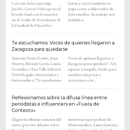
Con este fotorreportaje,
Letras y cierra también su
Jacobo García Ochoa pone el
etapa como colaborador de
broche final a su formación
Entremedios. Su trabajo nos
en el Grado de Periodismo de
traslada a...
la Facultad de Filosofía y
Te escuchamos. Voces de quienes llegaron a
Zaragoza para quedarse
Autoría: Denis Benito, Juan
Voces de quienes llegaron a
Huerta, Miriam Gavín, Laura
Zaragoza para quedarse”. Un
González y Ana Valle Edición:
espacio tranquilo, hecho para
Toñi Nogales Bienvenidos y
escuchar sin prisas y
bienvenidas a “Te escuchamos.
acercarnos a las...
Reflexionamos sobre la difusa línea entre
periodistas e influencers en «Fuera de
Contexto»
Llegan las últimas semanas del
nuestro propio podcast de
curso, pero los debates sobre
#Entremedios. Laura Jiménez,