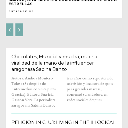
ESTRELLAS
ENTREMEDIOS
Chocolates, Mundial y mucha, mucha
viralidad de la mano de la influencer
aragonesa Sabina Banzo
Autora: Ainhoa Montero
tras años como reportera de
Tolosa (Se despide de
televisión y locutora de spots
Entremedios con esta pieza.
para grandes marcas,
Gracias). Editora: Patricia
comenzó su andadura en
Gascón Vera. La periodista
redes sociales después...
zaragozana Sabina Banzo,
RELIGION IN CLUJ: LIVING IN THE ILLOGICAL