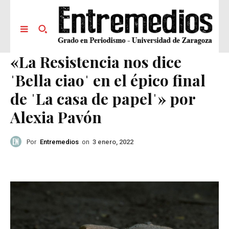
«La Resistencia nos dice
ˈBella ciaoˈ en el épico final
de ˈLa casa de papelˈ» por
Alexia Pavón
Por
Entremedios
on
3 enero, 2022