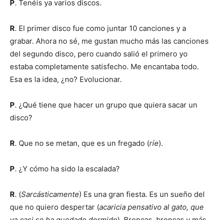
P
. Tenéis ya varios discos.
R
. El primer disco fue como juntar 10 canciones y a
grabar. Ahora no sé, me gustan mucho más las canciones
del segundo disco, pero cuando salió el primero yo
estaba completamente satisfecho. Me encantaba todo.
Esa es la idea, ¿no? Evolucionar.
P
. ¿Qué tiene que hacer un grupo que quiera sacar un
disco?
R
. Que no se metan, que es un fregado (
ríe
).
P
. ¿Y cómo ha sido la escalada?
R
. (
Sarcásticamente
) Es una gran fiesta. Es un sueño del
que no quiero despertar (
acaricia pensativo al gato, que
ya casi se ha quedado dormido
). Broncas, broncas y más