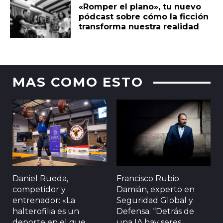
«Romper el plano», tu nuevo
pódcast sobre cómo la ficción
transforma nuestra realidad
MAS COMO ESTO
Daniel Rueda,
Francisco Rubio
competidor y
Damián, experto en
entrenador: «La
Seguridad Global y
halterofilia es un
Defensa: “Detrás de
deporte en el que
una IA hay seres