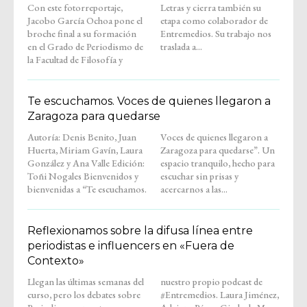
Con este fotorreportaje,
Letras y cierra también su
Jacobo García Ochoa pone el
etapa como colaborador de
broche final a su formación
Entremedios. Su trabajo nos
en el Grado de Periodismo de
traslada a...
la Facultad de Filosofía y
Te escuchamos. Voces de quienes llegaron a
Zaragoza para quedarse
Autoría: Denis Benito, Juan
Voces de quienes llegaron a
Huerta, Miriam Gavín, Laura
Zaragoza para quedarse”. Un
González y Ana Valle Edición:
espacio tranquilo, hecho para
Toñi Nogales Bienvenidos y
escuchar sin prisas y
bienvenidas a “Te escuchamos.
acercarnos a las...
Reflexionamos sobre la difusa línea entre
periodistas e influencers en «Fuera de
Contexto»
Llegan las últimas semanas del
nuestro propio podcast de
curso, pero los debates sobre
#Entremedios. Laura Jiménez,