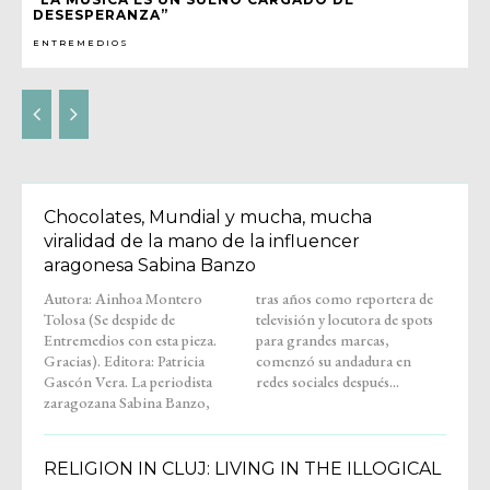
DESESPERANZA”
ENTREMEDIOS
Chocolates, Mundial y mucha, mucha
viralidad de la mano de la influencer
aragonesa Sabina Banzo
Autora: Ainhoa Montero
tras años como reportera de
Tolosa (Se despide de
televisión y locutora de spots
Entremedios con esta pieza.
para grandes marcas,
Gracias). Editora: Patricia
comenzó su andadura en
Gascón Vera. La periodista
redes sociales después...
zaragozana Sabina Banzo,
RELIGION IN CLUJ: LIVING IN THE ILLOGICAL