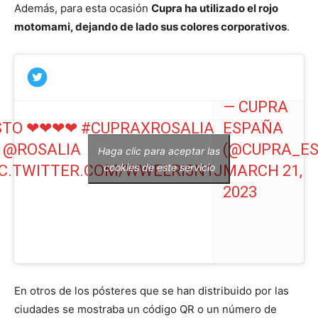
Además, para esta ocasión
Cupra ha utilizado el rojo
motomami, dejando de lado sus colores corporativos
.
— CUPRA
STO ❤❤❤❤
#CUPRAXROSALIA
ESPAÑA

@ROSALIA
(@CUPRA_ES
Haga clic para aceptar las
cookies de este servicio
IC.TWITTER.COM/WWELRI5N1J
MARCH 21,
2023
En otros de los pósteres que se han distribuido por las
ciudades se mostraba un código QR o un número de