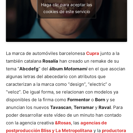
Haga clic para aceptar las
cookies de este servicio
La marca de automóviles barcelonesa
Cupra
junto a la
también catalana
Rosalía
han creado un remake de su
tema “
Abcdefg
” del
álbum
Motomam
i
en el que asocian
algunas letras del abecedario con atributos que
caracterizan a la marca como “design”, “electric” o
“veloz”. De igual forma, se relacionan con modelos ya
disponibles de la firma como
Formentor
o
Born
y se
anuncian los nuevos
Tavascan
,
Terramar
y
Raval
. Para
poder desarrollar este vídeo de un minuto han contado
con la agencia creativa
&Rosas
, las
agencias de
postproducción Bliss y La Metropolitana
y la
productora