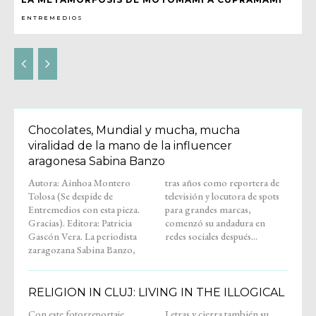
ENTREMEDIOS
Chocolates, Mundial y mucha, mucha
viralidad de la mano de la influencer
aragonesa Sabina Banzo
Autora: Ainhoa Montero
tras años como reportera de
Tolosa (Se despide de
televisión y locutora de spots
Entremedios con esta pieza.
para grandes marcas,
Gracias). Editora: Patricia
comenzó su andadura en
Gascón Vera. La periodista
redes sociales después...
zaragozana Sabina Banzo,
RELIGION IN CLUJ: LIVING IN THE ILLOGICAL
Con este fotorreportaje,
Letras y cierra también su