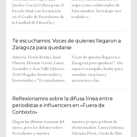
Jacobo García Ochoa pone el
etapa como colaborador de
broche final a su formación
Entremedios. Su trabajo nos
en el Grado de Periodismo de
traslada a...
la Facultad de Filosofía y
Te escuchamos. Voces de quienes llegaron a
Zaragoza para quedarse
Autoría: Denis Benito, Juan
Voces de quienes llegaron a
Huerta, Miriam Gavín, Laura
Zaragoza para quedarse”. Un
González y Ana Valle Edición:
espacio tranquilo, hecho para
Toñi Nogales Bienvenidos y
escuchar sin prisas y
bienvenidas a “Te escuchamos.
acercarnos a las...
Reflexionamos sobre la difusa línea entre
periodistas e influencers en «Fuera de
Contexto»
Llegan las últimas semanas del
nuestro propio podcast de
curso, pero los debates sobre
#Entremedios. Laura Jiménez,
Periodismo y nuestra
Adriana Pérez, Gisela de Mur