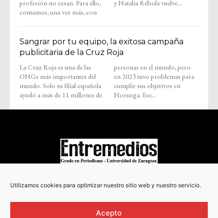
profesión no cesan. Para ello,
y Natalia Rébola vuelve...
contamos, una vez más, con
Sangrar por tu equipo, la exitosa campaña
publicitaria de la Cruz Roja
La Cruz Roja es una de las
personas en el mundo, pero
ONGs más importantes del
en 2023 tuvo problemas para
mundo. Solo su filial española
cumplir sus objetivos en
ayudó a más de 11 millones de
Noruega. Ese...
COPYRIGHT © 2022
Utilizamos cookies para optimizar nuestro sitio web y nuestro servicio.
Acepto