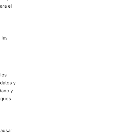
ara el
 las
 los
datos y
dano y
aques
causar