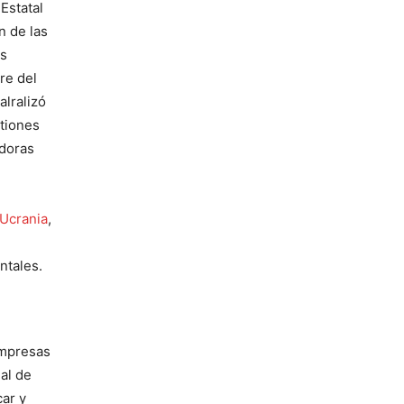
Estatal
n de las
as
re del
lralizó
stiones
adoras
Ucrania
,
ntales.
empresas
al de
car y