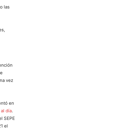
o las
es,
tención
de
una vez
ntó en
al día
.
el SEPE
1 el