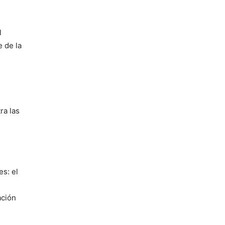
l
e de la
ra las
s: el
ación