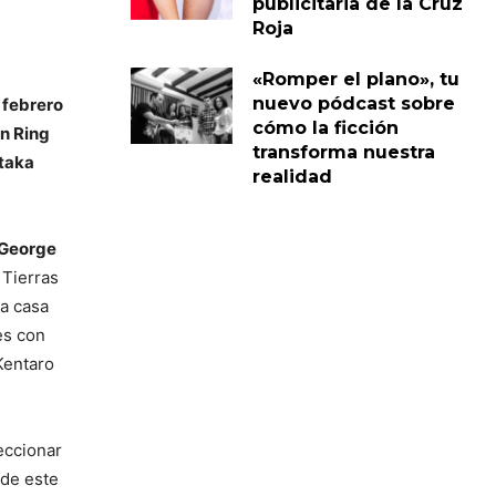
publicitaria de la Cruz
Roja
«Romper el plano», tu
nuevo pódcast sobre
e febrero
cómo la ficción
en Ring
transforma nuestra
etaka
realidad
George
 Tierras
na casa
es con
Kentaro
eccionar
e de este