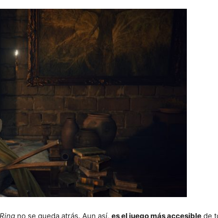
 Ring
no se queda atrás. Aun así,
es el juego más accesible
de t