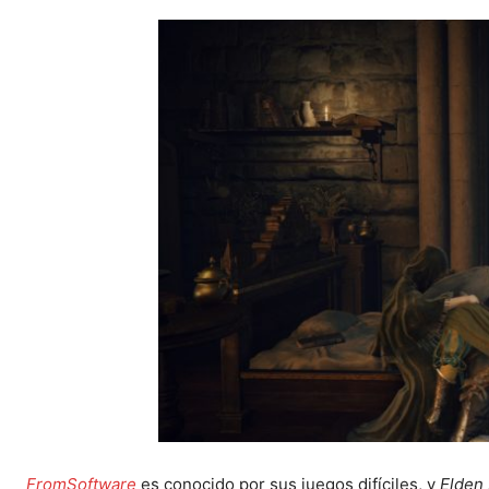
FromSoftware
es conocido por sus juegos difíciles, y
Elden