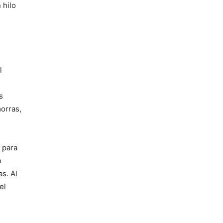
 hilo
l
s
orras,
 para
a
as. Al
el