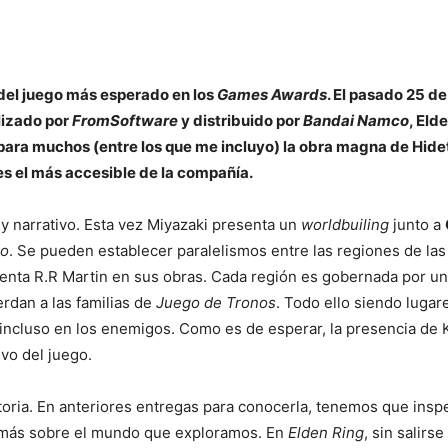
del juego más esperado en los
Games Awards
. El pasado 25 d
lizado por
FromSoftware
y distribuido por
Bandai Namco
, Eld
r para muchos (entre los que me incluyo) la obra magna de Hid
 es el más accesible de la compañía.
 y narrativo. Esta vez Miyazaki presenta un
worldbuiling
junto a
go
. Se pueden establecer paralelismos entre las regiones de las
esenta R.R Martin en sus obras. Cada región es gobernada por u
rdan a las familias de
Juego de Tronos
. Todo ello siendo lugar
 incluso en los enemigos. Como es de esperar, la presencia de 
vo del juego.
istoria. En anteriores entregas para conocerla, tenemos que insp
er más sobre el mundo que exploramos. En
Elden Ring
, sin salirs