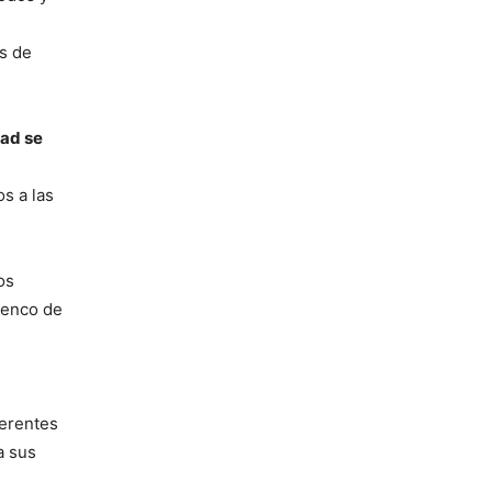
s de
tad se
s a las
os
lenco de
ferentes
a sus