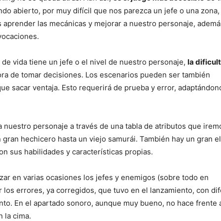
undo abierto, por muy difícil que nos parezca un jefe o una zona,
 aprender las mecánicas y mejorar a nuestro personaje, ademá
vocaciones.
de vida tiene un jefe o el nivel de nuestro personaje,
la dificul
ora de tomar decisiones. Los escenarios pueden ser también
que sacar ventaja. Esto requerirá de prueba y error, adaptándono
a nuestro personaje a través de una tabla de atributos que irem
 gran hechicero hasta un viejo samurái. También hay un gran e
n sus habilidades y características propias.
izar en varias ocasiones los jefes y enemigos (sobre todo en
los errores, ya corregidos, que tuvo en el lanzamiento, con di
ento. En el apartado sonoro, aunque muy bueno, no hace frente 
n la cima.