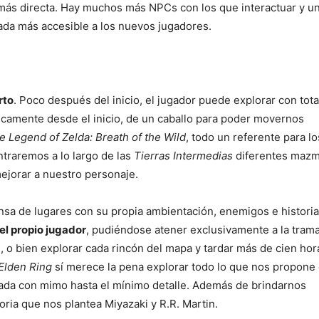
 más directa. Hay muchos más NPCs con los que interactuar y un
ada más accesible a los nuevos jugadores.
rto
. Poco después del inicio, el jugador puede explorar con tota
icamente desde el inicio, de un caballo para poder movernos
e Legend of Zelda: Breath of the Wild
, todo un referente para lo
traremos a lo largo de las
Tierras Intermedias
diferentes mazm
jorar a nuestro personaje.
nsa de lugares con su propia ambientación, enemigos e historia
 el propio jugador
, pudiéndose atener exclusivamente a la tram
s, o bien explorar cada rincón del mapa y tardar más de cien hor
Elden Ring
sí merece la pena explorar todo lo que nos propone 
eada con mimo hasta el mínimo detalle. Además de brindarnos
oria que nos plantea Miyazaki y R.R. Martin.