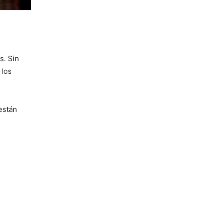
s. Sin
 los
están