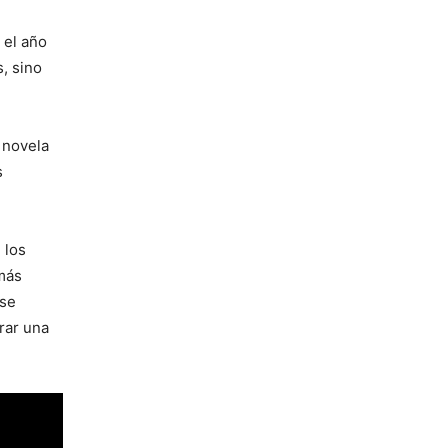
 el año
s, sino
 novela
s
 los
más
 se
rar una