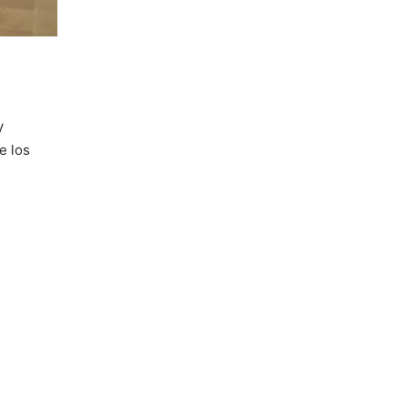
y
e los