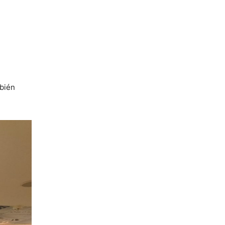
mbién