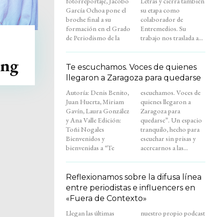
fotorreportaje, Jacobo
Letras y cierra también
García Ochoa pone el
su etapa como
broche final a su
colaborador de
formación en el Grado
Entremedios. Su
de Periodismo de la
trabajo nos traslada a...
ing
Te escuchamos. Voces de quienes
llegaron a Zaragoza para quedarse
Autoría: Denis Benito,
escuchamos. Voces de
Juan Huerta, Miriam
quienes llegaron a
Gavín, Laura González
Zaragoza para
y Ana Valle Edición:
quedarse”. Un espacio
Toñi Nogales
tranquilo, hecho para
Bienvenidos y
escuchar sin prisas y
bienvenidas a “Te
acercarnos a las...
Reflexionamos sobre la difusa línea
entre periodistas e influencers en
«Fuera de Contexto»
Llegan las últimas
nuestro propio podcast