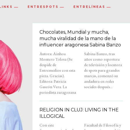
LINKS
ENTRESPOTS
ENTRELÍNEAS
Chocolates, Mundial y mucha,
mucha viralidad de la mano de la
influencer aragonesa Sabina Banzo
Autora: Ainhoa
Sabina Banzo, tras
Montero Tolosa (Se
años como reportera
despide de
de televisión y locutora
Entremedios con esta
de spots para grandes
pieza. Gracias).
marcas, comenzó su
Editora: Patricia
andadura en redes
Gascón Vera. La
sociales después...
periodista zaragozana
RELIGION IN CLUJ: LIVING IN THE
ILLOGICAL
Con este
Facultad de Filosofía y