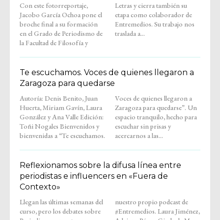
Con este fotorreportaje,
Letras y cierra también su
Jacobo García Ochoa pone el
etapa como colaborador de
broche final a su formación
Entremedios. Su trabajo nos
en el Grado de Periodismo de
traslada a...
la Facultad de Filosofía y
Te escuchamos. Voces de quienes llegaron a
Zaragoza para quedarse
Autoría: Denis Benito, Juan
Voces de quienes llegaron a
Huerta, Miriam Gavín, Laura
Zaragoza para quedarse”. Un
González y Ana Valle Edición:
espacio tranquilo, hecho para
Toñi Nogales Bienvenidos y
escuchar sin prisas y
bienvenidas a “Te escuchamos.
acercarnos a las...
Reflexionamos sobre la difusa línea entre
periodistas e influencers en «Fuera de
Contexto»
Llegan las últimas semanas del
nuestro propio podcast de
curso, pero los debates sobre
#Entremedios. Laura Jiménez,