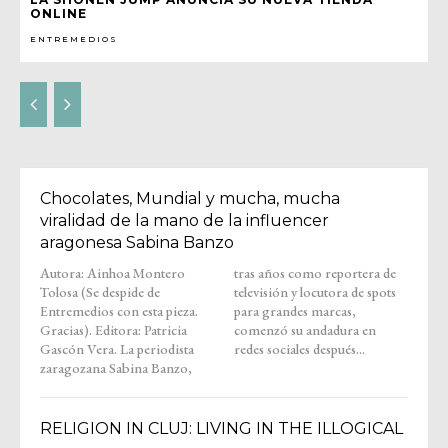
ONLINE
ENTREMEDIOS
Chocolates, Mundial y mucha, mucha
viralidad de la mano de la influencer
aragonesa Sabina Banzo
Autora: Ainhoa Montero
tras años como reportera de
Tolosa (Se despide de
televisión y locutora de spots
Entremedios con esta pieza.
para grandes marcas,
Gracias). Editora: Patricia
comenzó su andadura en
Gascón Vera. La periodista
redes sociales después...
zaragozana Sabina Banzo,
RELIGION IN CLUJ: LIVING IN THE ILLOGICAL