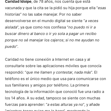
Caridad Idoipe
, de 78 años, nos cuenta que está
vacunada y que la cita se la pidió su hija porque ella “
esas
historias
” no las sabe manejar. Por no saber
desenvolverse en el mundo digital se siente “
a veces
aislada
”, ya que como nos confiesa “
no puedo ni ir a
buscar dinero al banco o ir yo sola a pagar un recibo
porque no sé manejar los cajeros
;
si no me ayudan no
puedo
”.
Caridad no tiene conexión a Internet en casa y al
consultarle sobre las aplicaciones móviles que conocía
respondió: “
que me llamen y contestar, nada más
”. El
teléfono es el único medio que usa para comunicarse con
sus familiares y amigos por teléfono. La primera
tecnología de la información que conoció fue una radio a
los 14 años. A su edad, tampoco se siente con muchas
fuerzas para aprender: “
a estas alturas ya no
”, y añade
“
mientras tenga quien me lo haga
”, mostrando la