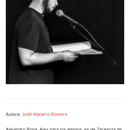
Autora:
Judit Macarro Romera
Alejandro Bona, Alex para los amigos, es de Zaragoza de