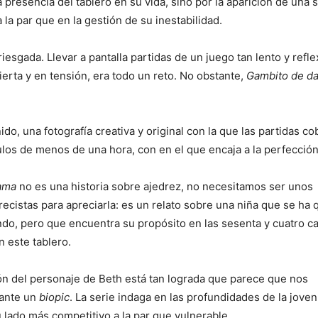
 presencia del tablero en su vida, sino por la aparición de una 
 la par que en la gestión de su inestabilidad.
iesgada. Llevar a pantalla partidas de un juego tan lento y refle
ierta y en tensión, era todo un reto. No obstante,
Gambito de d
do, una fotografía creativa y original con la que las partidas c
tulos de menos de una hora, con en el que encaja a la perfección
ama
no es una historia sobre ajedrez, no necesitamos ser unos
recistas para apreciarla: es un relato sobre una niña que se ha
do, pero que encuentra su propósito en las sesenta y cuatro ca
 este tablero.
ón del personaje de Beth está tan lograda que parece que nos
ante un
biopic
. La serie indaga en las profundidades de la joven
 lado más competitivo a la par que vulnerable.