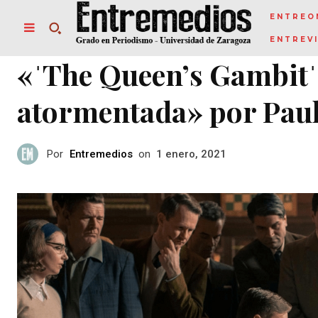
ENTREO
ENTREV
«ˈThe Queen’s Gambitˈ 
atormentada» por Paul
Por
Entremedios
on
1 enero, 2021