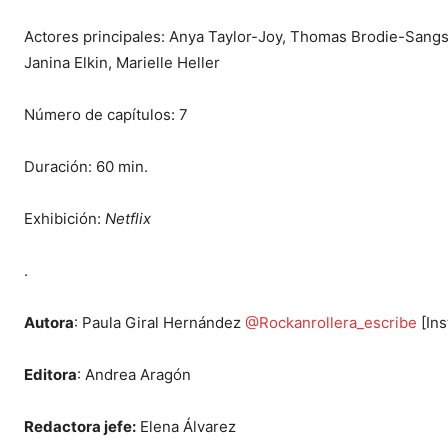
Actores principales: Anya Taylor-Joy, Thomas Brodie-Sangste
Janina Elkin, Marielle Heller
Número de capítulos: 7
Duración: 60 min.
Exhibición:
Netflix
.
Autora
: Paula Giral Hernández
@Rockanrollera_escribe
[In
Editora
: Andrea Aragón
Redactora jefe:
Elena Álvarez