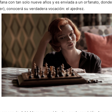
ana con tan solo nueve años y es enviada a un orfanato, donde
er), conocerá su verdadera vocación: el ajedrez.