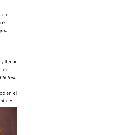
,
en
ace
jos.
y llegar
ento
ttle lies.
do en el
pítulo