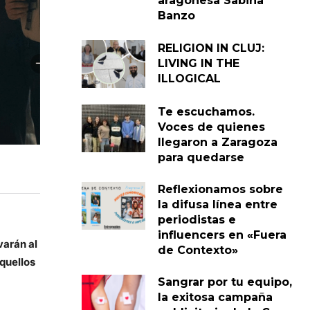
aragonesa Sabina
Banzo
RELIGION IN CLUJ:
LIVING IN THE
ILLOGICAL
Te escuchamos.
Voces de quienes
llegaron a Zaragoza
para quedarse
Reflexionamos sobre
la difusa línea entre
periodistas e
influencers en «Fuera
varán al
de Contexto»
aquellos
Sangrar por tu equipo,
la exitosa campaña