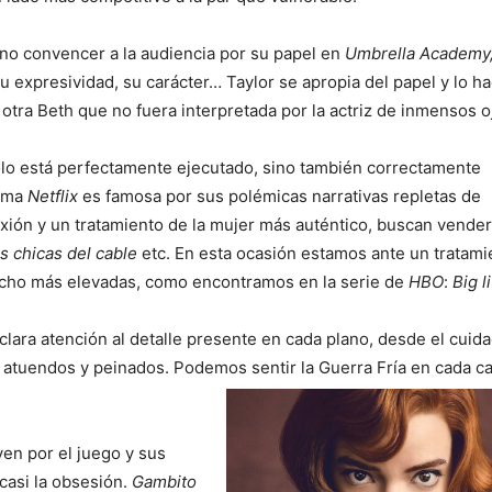
 no convencer a la audiencia por su papel en
Umbrella Academy
su expresividad, su carácter… Taylor se apropia del papel y lo h
 otra Beth que no fuera interpretada por la actriz de inmensos o
olo está perfectamente ejecutado, sino también correctamente
orma
Netflix
es famosa por sus polémicas narrativas repletas de
xión y un tratamiento de la mujer más auténtico, buscan vender 
s chicas del cable
etc. En esta ocasión estamos ante un tratami
mucho más elevadas, como encontramos en la serie de
HBO
:
Big li
lara atención al detalle presente en cada plano, desde el cuida
us atuendos y peinados. Podemos sentir la Guerra Fría en cada ca
ven por el juego y sus
casi la obsesión.
Gambito