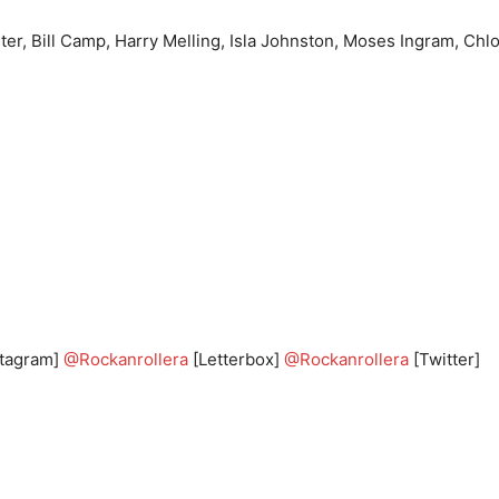
r, Bill Camp, Harry Melling, Isla Johnston, Moses Ingram, Chloe
stagram]
@Rockanrollera
[Letterbox]
@Rockanrollera
[Twitter]