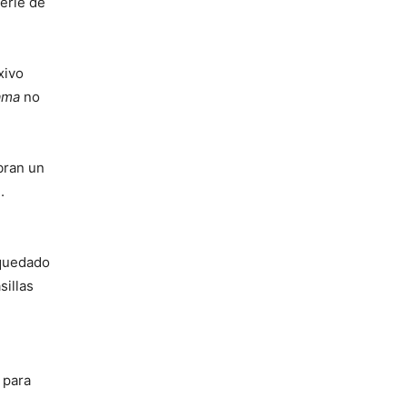
serie de
xivo
ama
no
obran un
.
 quedado
sillas
 para