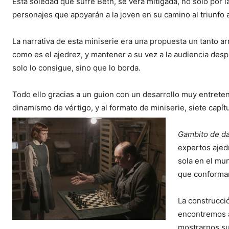
Esta soledad que sufre Beth, se verá mitigada, no solo por la
personajes que apoyarán a la joven en su camino al triunfo a
La narrativa de esta miniserie era una propuesta un tanto arr
como es el ajedrez, y mantener a su vez a la audiencia desp
solo lo consigue, sino que lo borda.
Todo ello gracias a un guion con un desarrollo muy entreteni
dinamismo de vértigo, y al formato de miniserie, siete capí
Gambito de d
expertos ajed
sola en el mun
que conforman
La construcci
encontremos 
mostrarnos su