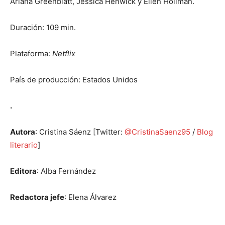
Ariana Greenblatt, Jessica Henwick y Ellen Hollman.
Duración: 109 min.
Plataforma:
Netflix
País de producción: Estados Unidos
.
Autora
: Cristina Sáenz [Twitter:
@CristinaSaenz95
/
Blog
literario
]
Editora
: Alba Fernández
Redactora jefe
: Elena Álvarez