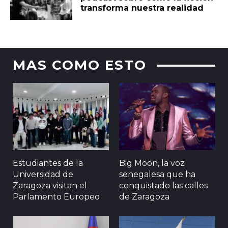
transforma nuestra realidad
MAS COMO ESTO
Estudiantes de la
Big Moon, la voz
Universidad de
senegalesa que ha
Zaragoza visitan el
conquistado las calles
Parlamento Europeo
de Zaragoza