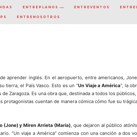
NDAS
ENTREPLANOS
ENTREVENTOS
ENTRE
IPS
ENTRENOSOTROS
 de aprender inglés. En el aeropuerto, entre americanos, Jone
 tierra, el País Vasco. Esto es un “
Un Viaje a América
”, la ob
 de Zaragoza. Es una obra que, destinada a todos los públicos,
dos protagonistas cuentan de manera cómica cómo fue su trágica
 (Jone) y Miren Arrieta (María)
, que dejaron al público atóni
nario. “Un viaje a América” comienza con una canción a dos v