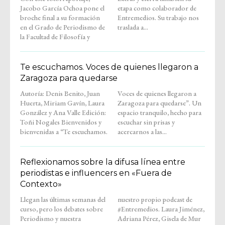
Jacobo García Ochoa pone el
etapa como colaborador de
broche final a su formación
Entremedios. Su trabajo nos
en el Grado de Periodismo de
traslada a...
la Facultad de Filosofía y
Te escuchamos. Voces de quienes llegaron a
Zaragoza para quedarse
Autoría: Denis Benito, Juan
Voces de quienes llegaron a
Huerta, Miriam Gavín, Laura
Zaragoza para quedarse”. Un
González y Ana Valle Edición:
espacio tranquilo, hecho para
Toñi Nogales Bienvenidos y
escuchar sin prisas y
bienvenidas a “Te escuchamos.
acercarnos a las...
Reflexionamos sobre la difusa línea entre
periodistas e influencers en «Fuera de
Contexto»
Llegan las últimas semanas del
nuestro propio podcast de
curso, pero los debates sobre
#Entremedios. Laura Jiménez,
Periodismo y nuestra
Adriana Pérez, Gisela de Mur