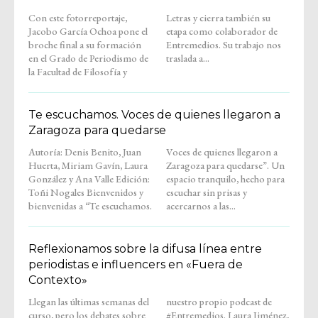
Con este fotorreportaje,
Letras y cierra también su
Jacobo García Ochoa pone el
etapa como colaborador de
broche final a su formación
Entremedios. Su trabajo nos
en el Grado de Periodismo de
traslada a...
la Facultad de Filosofía y
Te escuchamos. Voces de quienes llegaron a
Zaragoza para quedarse
Autoría: Denis Benito, Juan
Voces de quienes llegaron a
Huerta, Miriam Gavín, Laura
Zaragoza para quedarse”. Un
González y Ana Valle Edición:
espacio tranquilo, hecho para
Toñi Nogales Bienvenidos y
escuchar sin prisas y
bienvenidas a “Te escuchamos.
acercarnos a las...
Reflexionamos sobre la difusa línea entre
periodistas e influencers en «Fuera de
Contexto»
Llegan las últimas semanas del
nuestro propio podcast de
curso, pero los debates sobre
#Entremedios. Laura Jiménez,