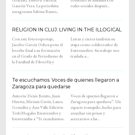
Gracias). Editora: Patricia
comenzó su andadura en
Gascón Vera. La periodista
redes sociales después...
zaragozana Sabina Banzo,
RELIGION IN CLUJ: LIVING IN THE ILLOGICAL
Con este fotorreportaje,
Letras y cierra también su
Jacobo García Ochoa pone el
etapa como colaborador de
broche final a su formación
Entremedios. Su trabajo nos
en el Grado de Periodismo de
traslada a...
la Facultad de Filosofía y
Te escuchamos. Voces de quienes llegaron a
Zaragoza para quedarse
Autoría: Denis Benito, Juan
Voces de quienes llegaron a
Huerta, Miriam Gavín, Laura
Zaragoza para quedarse”. Un
González y Ana Valle Edición:
espacio tranquilo, hecho para
Toñi Nogales Bienvenidos y
escuchar sin prisas y
bienvenidas a “Te escuchamos.
acercarnos a las...