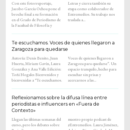
Con este fotorreportaje,
Letras y cierra también su
Jacobo García Ochoa pone el
etapa como colaborador de
broche final a su formación
Entremedios. Su trabajo nos
en el Grado de Periodismo de
traslada a...
la Facultad de Filosofía y
Te escuchamos. Voces de quienes llegaron a
Zaragoza para quedarse
Autoría: Denis Benito, Juan
Voces de quienes llegaron a
Huerta, Miriam Gavín, Laura
Zaragoza para quedarse”. Un
González y Ana Valle Edición:
espacio tranquilo, hecho para
Toñi Nogales Bienvenidos y
escuchar sin prisas y
bienvenidas a “Te escuchamos.
acercarnos a las...
Reflexionamos sobre la difusa línea entre
periodistas e influencers en «Fuera de
Contexto»
Llegan las últimas semanas del
nuestro propio podcast de
curso, pero los debates sobre
#Entremedios. Laura Jiménez,